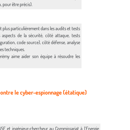
, pour être précis).
t plus particulièrement dans les audits et tests
s aspects de la sécurité, côté attaque, tests
iguration, code source), côté défense, analyse
des techniques.
Jérémy aime aider son équipe à résoudre les
 contre le cyber-espionnage (étatique)
SE et ingénieur-chercheur au Commissariat à l’Energie