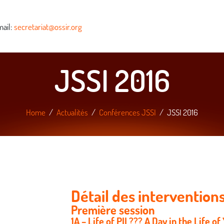
ail:
secretariat@ossir.org
JSSI 2016
Home
Actualités
Conférences JSSI
JSSI 2016
Détail des intervention
Première session
1A – Life of PII ??? A Day in the Life o