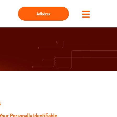
Adhérer
s
f Your Personally Identifiable