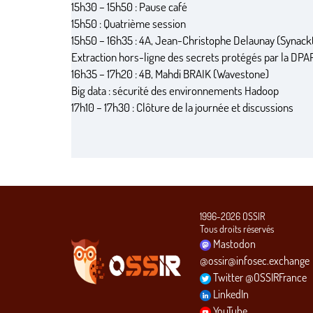
15h30 – 15h50 : Pause café
15h50 : Quatrième session
15h50 – 16h35 : 4A, Jean-Christophe Delaunay (Synackt
Extraction hors-ligne des secrets protégés par la DPA
16h35 – 17h20 : 4B, Mahdi BRAIK (Wavestone)
Big data : sécurité des environnements Hadoop
17h10 – 17h30 : Clôture de la journée et discussions
1996-2026 OSSIR
Tous droits réservés
Mastodon
@ossir@infosec.exchange
Twitter @OSSIRFrance
LinkedIn
YouTube