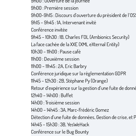
9h00 : Ouverture de la journée
9h00 : Première session
9h00-9h15 : Discours d’ouverture du président de l’OS
9h15 – 9h45 : 1A, Intervenant invité
Conférence invitée
9h45 – 10h30 : 1B, Charles FOL (Ambionics Security)
La face cachée de la XXE (XML eXternal Entity)
10h30 – 11h00 : Pause café
11h00 : Deuxième session
11h00 – 11h45 : 2A, Eric Barbry
Conférence juridique sur la règlementation GDPR
11h45 – 12h30 : 2B, Stéphane Py (Orange)
Retour d’expérience sur la gestion d’une fuite de don
12h40 – 14h00 : Buffet
14h00 : Troisième session
14h00 – 14h45 : 3A, Marc-Frédéric Gomez
Détection d’une fuite de données, Gestion de crise, et 
14h45 – 15h30 : 3B, YesWeHack
Conférence sur le Bug Bounty