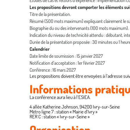
Études de cas et retours d’expérience : implémentation con
Les propositions devront comporter les éléments sui
Titre de la présentation.
Résumé (500 mots maximum) expliquant clairement le sujet,
Biographie du ou des intervenants (100 mots maximum).
Indication du niveau de technicité attendu : débutant, int
Durée de la présentation proposée : 30 minutes ou 1 heure
Calendrier
Date limite de soumission : 15 janvier 2027
Notification d’acceptation : 1er février 2027
Conférence :
16
mars 2027
Les propositions doivent être envoyées à l’adresse sui
Informations pratiq
La conférence aura lieu à l’ESIEA.
4 allée Katherine Johnson, 94200 Ivry-sur-Seine
Métro ligne 7 : station « Mairie d’Ivry »
RER C : station « Ivry-sur-Seine »
Organisation