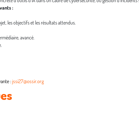
crète d’outils d’IA dans un cadre de cybersécurité, ou gestion d’incidents s
vants :
 les objectifs et les résultats attendus.
ermédiaire, avancé.
.
vante :
jssi27@ossir.org
ues