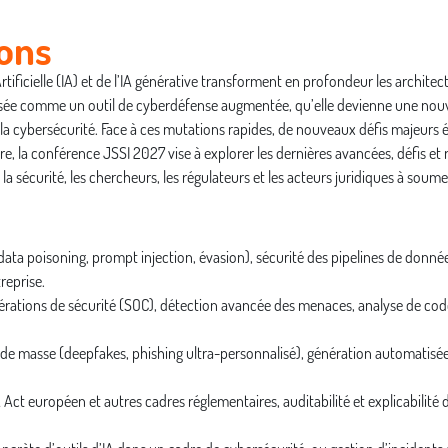
ons
 Artificielle (IA) et de l’IA générative transforment en profondeur les archite
lisée comme un outil de cyberdéfense augmentée, qu’elle devienne une nouvel
s de la cybersécurité. Face à ces mutations rapides, de nouveaux défis majeu
e, la conférence JSSI 2027 vise à explorer les dernières avancées, défis et
 la sécurité, les chercheurs, les régulateurs et les acteurs juridiques à sou
data poisoning, prompt injection, évasion), sécurité des pipelines de donné
reprise.
pérations de sécurité (SOC), détection avancée des menaces, analyse de co
ale de masse (deepfakes, phishing ultra-personnalisé), génération automati
Act européen et autres cadres réglementaires, auditabilité et explicabilité 