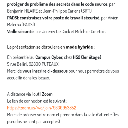
protéger du problème des secrets dans le code source
, par
Benjamin HILAIRE et Jean-Philippe Carlens (SIFT)
PADSI: construisez votre poste de travail sécurisé
, par Vivien
Malerba (PADSI)
Veille sécurité
, par Jérémy De Cock et Melchior Courtois
La présentation se déroulera en
mode hybride
:
En présentiel au
Campus Cyber,
chez
HS2 (1er étage)
5 rue Bellini, 92800 PUTEAUX
Merci de
vous inscrire ci-dessous
pour nous permettre de vous
accueillir dans les locaux.
A distance via l’outil
Zoom
Le lien de connexion est le suivant :
https://zoom.us/wc/join/9330953852
Merci de préciser votre nom et prénom dans la salle d’attente (les
pseudos ne sont pas acceptés)