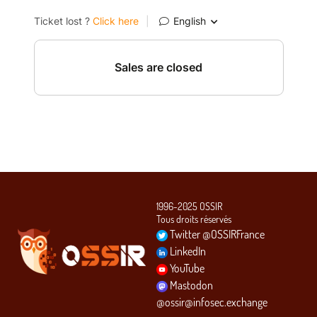
1996-2025 OSSIR
Tous droits réservés
Twitter @OSSIRFrance
LinkedIn
YouTube
Mastodon
@ossir@infosec.exchange