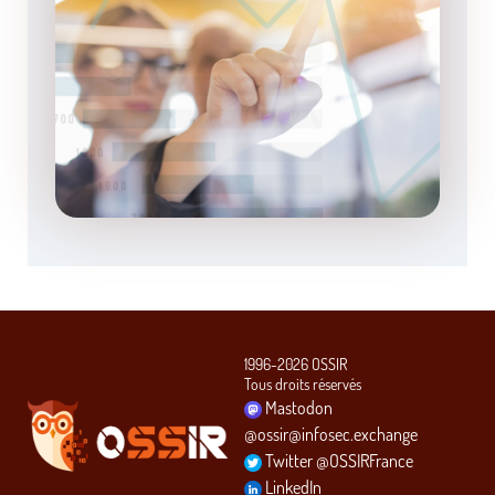
1996-2026 OSSIR
Tous droits réservés
Mastodon
@ossir@infosec.exchange
Twitter @OSSIRFrance
LinkedIn