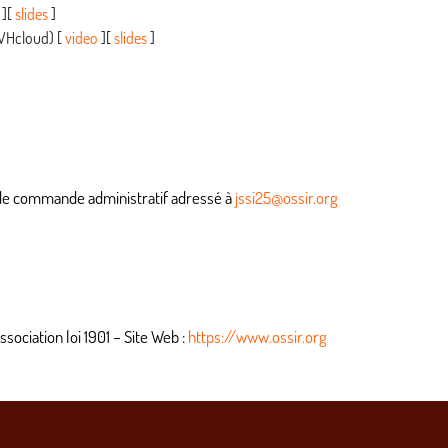
][
slides
]
OVHcloud) [
video
][
slides
]
de commande administratif adressé à
jssi25@ossir.org
sociation loi 1901 – Site Web :
https://www.ossir.org