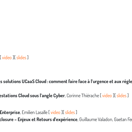
 [
video
][
slides
]
es solutions UCaaS Cloud : comment faire face à l’urgence et aux rég
restations Cloud sous l’angle Cyber
, Corinne Thiérache [
video
][
slides
]
 Enterprise
, Emilien Lasalle [
video
][
slides
]
closure – Enjeux et Retours d’expérience
, Guillaume Valadon, Gaetan Fe