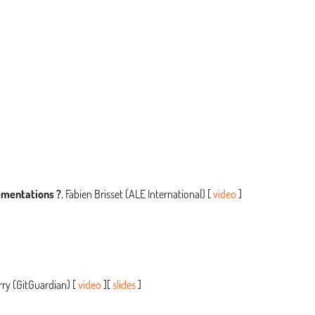
lementations ?
, Fabien Brisset (ALE International) [
video
]
rry (GitGuardian) [
video
][
slides
]