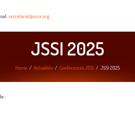
ail:
secretariat@ossir.org
JSSI 2025
Home
Actualités
Conférences JSSI
JSSI 2025
e :