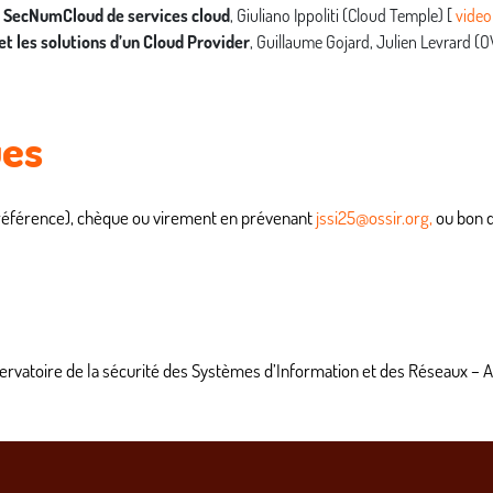
on SecNumCloud de services cloud
, Giuliano Ippoliti (Cloud Temple) [
video
s et les solutions d’un Cloud Provider
, Guillaume Gojard, Julien Levrard (
ues
référence), chèque ou virement en prévenant
jssi25@ossir.org,
ou bon 
ervatoire de la sécurité des Systèmes d’Information et des Réseaux – As