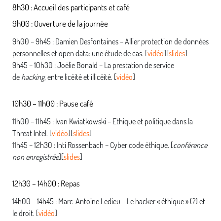
8h30 : Accueil des participants et café
9h00 : Ouverture de la journée
9h00 – 9h45 : Damien Desfontaines – Allier protection de données
personnelles et open data: une étude de cas. [
vidéo
][
slides
]
9h45 – 10h30 : Joëlie Bonald – La prestation de service
de
hacking
, entre licéité et illicéité. [
vidéo
]
10h30 – 11h00 : Pause café
11h00 – 11h45 : Ivan Kwiatkowski – Ethique et politique dans la
Threat Intel. [
vidéo
][
slides
]
11h45 – 12h30 : Inti Rossenbach – Cyber code éthique. [
conférence
non enregistrée
][
slides
]
12h30 – 14h00 : Repas
14h00 – 14h45 : Marc-Antoine Ledieu – Le hacker « éthique » (?) et
le droit. [
vidéo
]