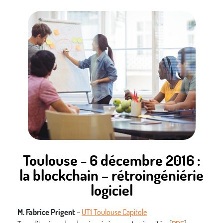
actuelle des systèmes informatiques. Et nous verrons que ce
sont des records de vulnérabilité qui sont battus
régulièrement. Loin de s’améliorer, la sécurité des systèmes
s’est peut-être constamment et notablement dégradée. Les
symptômes de cette dégradation demandent à être mis en
évidence avec réalisme et pragmatisme. Nous essaierons
d’organiser cette analyse critique pour mieux comprendre la
situation actuelle et pour envisager les moyens et les
motivations pour en sortir. S’il y en a.
Toulouse - 6 décembre 2016 :
la blockchain – rétroingéniérie
logiciel
M. Fabrice Prigent
–
UT1 Toulouse Capitole