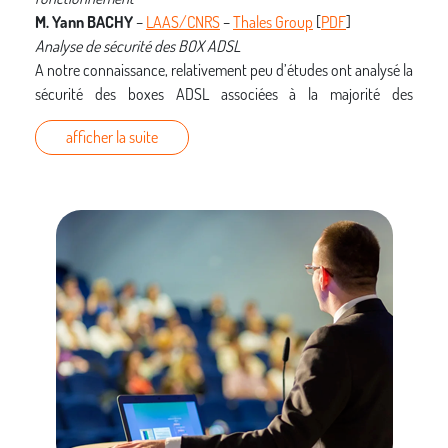
M. Yann BACHY
–
LAAS/CNRS
–
Thales Group
[
PDF
]
Analyse de sécurité des BOX ADSL
A notre connaissance, relativement peu d’études ont analysé la
sécurité des boxes ADSL associées à la majorité des
abonnements à Internet en France. Cet article présente une
afficher la suite
méthodologie innovante d’analyse de sécurité ainsi que des
premiers résultats.