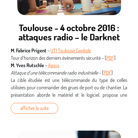
Toulouse - 4 octobre 2016 :
attaques radio – le Darknet
M. Fabrice Prigent
–
UT1 Toulouse Capitole
Tour d’horizon des derniers événements sécurité – [
PDF
]
M. Yves Rutschle
–
Apsys
Attaque d’une télécommande radio industrielle
– [
PDF
]
La cible étudiée est une télécommande du type de celles
utilisées pour commander des grues de port ou de chantier. La
présentation aborde le matériel et le logiciel, propose une
démonstration de l’écoute, de l’analyse, et montre une attaque
afficher la suite
en rejeu.
M. Damien Teyssier
– RSSI CROUS Limoges
Le Darkweb, voyage entre mythes et réalité
– [
PDF
] – [
ZIP avec
docs. complémentaires
]