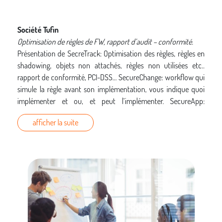
Société Tufin
Optimisation de règles de FW, rapport d’audit – conformité.
Présentation de SecreTrack: Optimisation des règles, règles en
shadowing, objets non attachés, règles non utilisées etc..
rapport de conformité, PCI-DSS… SecureChange: workflow qui
simule la règle avant son implémentation, vous indique quoi
implémenter et ou, et peut l’implémenter. SecureApp:
référentiel applicatif qui lie les applications aux règles de FW.
afficher la suite
Société Fire Eye
L’empreinte génétique des attaques ciblées
Les attaques avancées et ciblées sont une évidence
aujourd’hui. Alors que ces attaques utilisent des charges
malicieuses uniques, il est possible de les classifier sous
catégories et sous forme de campagnes d’attaques. Durant cet
atelier, FireEye dévoile son analyse quant à l’empreinte ADN de
ces attaques et fourni son analyse sur les différents acteurs
identifiés à ce jour.