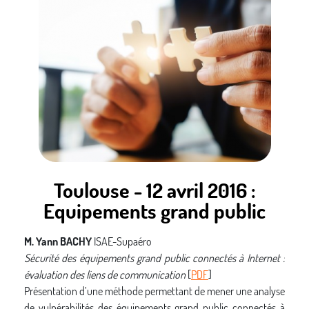
Est-il protéiforme, quelles sont ses fondations réelles, quelles
sont les forces qui l’animent? A quoi ressemble son empreinte
réelle sur le monde ?
« Activités publiques »: cybercrime, cyberactivisme,
cyberconflits… ou plus discrètes: humint, cybint,
cybergéopolitique… nous parlerons aussi d’un point important:
comment le darknet nous impacte tous..
Toulouse - 12 avril 2016 :
Equipements grand public
M. Yann BACHY
ISAE-Supaéro
Sécurité des équipements grand public connectés à Internet :
évaluation des liens de communication
[
PDF
]
Présentation d’une méthode permettant de mener une analyse
de vulnérabilités des équipements grand public connectés à