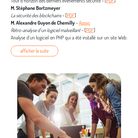
Tour d’horizon des derniers événements sécurité – [
PDF
]
M. Stéphane Bortzmeyer
La sécurité des blockchains
– [
PDF
]
M. Alexandre Guyon de Chemilly
–
Apsys
Rétro-analyse d’un logiciel malveillant
– [
PDF
]
Analyse d’un logiciel en PHP qui a été installé sur un site Web:
désobfuscation, présentation de la fonction
afficher la suite