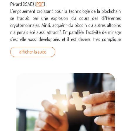
Pérard (ISAE) [
PDF
]
L’engouement croissant pour la technologie de la blockchain
se traduit par une explosion du cours des différentes
cryptomonnaies. Ainsi, acquérir du bitcoin ou autres altcoins
n’a jamais été aussi attractif. En parallèle, l’activité de minage
s’est elle aussi développée, et il est devenu très compliqué
d’avoir suffisamment de ressources pour le faire de façon
afficher la suite
rentable. C’est pourquoi des personnes peu scrupuleuses ont
mis au point des logiciels de minage indésirables, utilisant les
ressources matérielles d’utilisateurs non-avertis, dans le but de
générer de la cryptomonnaie pour leurs concepteurs.
Un escape game autour de la sécurité informatique
–
Erwan Beguin (Insa/Laas) [
PDF
]
Les enjeux de la sécurité informatique sont de plus en plus
importants. Dans le cadre de la formation informatique à l’INSA
de Toulouse, une équipe d’étudiants a développé une Escape
Room comme outil pédagogique pour la sensibilisation à la
sécurité informatique. Les objectifs sont d’inculquer de bons
réflexes pour éviter l’ingéniérie sociale et les vulnérabiliés