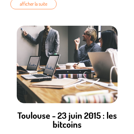
afficher la suite
d’un déploiement en entreprise et d’opérabilité de la solution,
pour présenter les solutions de mise en oeuvre et les pièges à
éviter.
Christine Andreck, Thomas Arino, Rémy Blanchard
Mise en place d’une conformité CNIL dans un établissement
public
[
PDF
]
La présentation est un retour d’expérience sur les premières
étapes de la mise en oeuvre des procédures pour s’assurer de
la conformité d’un établissement public quant aux traitements
de données nominatives qui y sont réalisés.
Toulouse - 23 juin 2015 : les
bitcoins