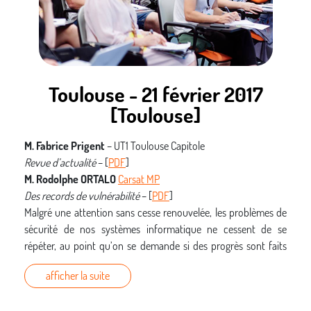
Il est possible de voir un bug bounty comme un audit de
sécurité ciblé, avec un engagement de résultat, pratiqué par un
groupe d’individus rémunérés en fonction du nombre de failles
de sécurité identifiées. Est-ce bien le cas ?
Toulouse - 21 février 2017
[Toulouse]
M. Fabrice Prigent
– UT1 Toulouse Capitole
Revue d’actualité
– [
PDF
]
M. Rodolphe ORTALO
Carsat MP
Des records de vulnérabilité
– [
PDF
]
Malgré une attention sans cesse renouvelée, les problèmes de
sécurité de nos systèmes informatique ne cessent de se
répéter, au point qu’on se demande si des progrès sont faits
dans ce domaine dont on ne cesse pourtant d’affirmer
afficher la suite
l’importance. Nous allons adopter une attitude un peu plus
polémique et entrer en détail dans l’examen de l’insécurité