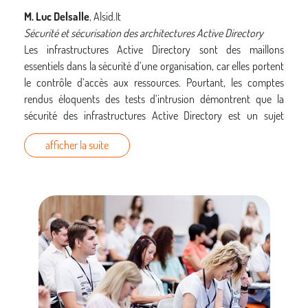
M. Luc Delsalle
, Alsid.It
Sécurité et sécurisation des architectures Active Directory
Les infrastructures Active Directory sont des maillons
essentiels dans la sécurité d’une organisation, car elles portent
le contrôle d’accès aux ressources. Pourtant, les comptes
rendus éloquents des tests d’intrusion démontrent que la
sécurité des infrastructures Active Directory est un sujet
encore mésestimé aujourd’hui. Il est ainsi fréquent de
afficher la suite
rencontrer des infrastructures Active Directory présentant de
multiples vulnérabilités, aujourd’hui bien connues des
attaquants. Durant cette présentation, nous nous emploierons
à comprendre les techniques d’attaques employées afin de
dégager la cause profonde à l’origine de ces vulnérabilités et
ainsi aboutir à des solutions de sécurisation efficaces. Enfin,
dans une dernière partie, nous réfléchirons aux bons réflexes à
adopter en cas d’incident de sécurité sur ces infrastructures.
M. Ely de Travieso
, Phonesec/BugBounty Zone
Bug bounties, l’audit de sécurité nouvelle génération ?
[
PDF
]