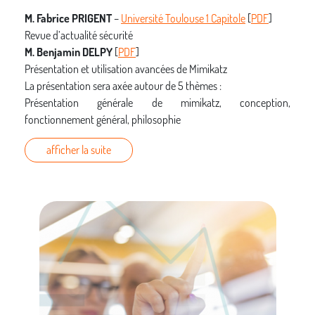
M. Fabrice PRIGENT
–
Université Toulouse 1 Capitole
[
PDF
]
Revue d’actualité sécurité
M. Benjamin DELPY
[
PDF
]
Présentation et utilisation avancées de Mimikatz
La présentation sera axée autour de 5 thèmes :
Présentation générale de mimikatz, conception,
fonctionnement général, philosophie
Utilisation des modules de sécurité sekurlsa / kerberos /
afficher la suite
lsadump / vault
Utilisation des module crypto et divers
Fonctionnement du driver
Questions/réponses
MM. Vincent FARGUES et David BERARD –
Thalès Group
[
PDF
]
Solution du Challenge NoSuchCon 2014
La résolution du challenge NoSuchCon met en jeu des
compétences diverses, de la rétro-ingéniérie à des
débordements de tampons, en passant par l’évasion d’une