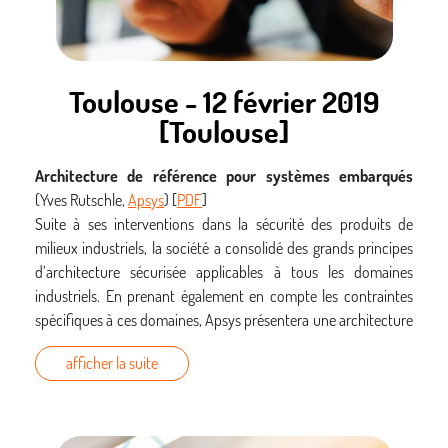
autour des postes de travail et des objets connectés.
Toulouse - 12 février 2019
[Toulouse]
Architecture de référence pour systèmes embarqués
(Yves Rutschle,
Apsys
) [
PDF
]
Suite à ses interventions dans la sécurité des produits de
milieux industriels, la société a consolidé des grands principes
d’architecture sécurisée applicables à tous les domaines
industriels. En prenant également en compte les contraintes
spécifiques à ces domaines, Apsys présentera une architecture
référence qui peut s’appliquer à tous les domaines.
afficher la suite
Authentification sur un tarmac
(Gavin Crosmarie,
Apsys
)
[
PDF
]
Le TAGA est un mécanisme d’authentification pour connecter
sans fil un avion au sol avec des équipements de l’aéroport. La