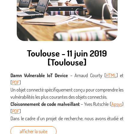
Toulouse - 11 juin 2019
[Toulouse]
Damn Vulnerable IoT Device
– Arnaud Courty [
HTML
] et
[
PDF
]
Un objet connecté spécifiquement conçu pour comprendre les
vulnérabilités les plus courantes des objets connectés.
Cloisonnement de code malveillant
– Yves Rutschle (
Apsys
)
[
PDF
]
Dans le cadre d’un projet de recherche, nous avons étudié et
mis en place une méthode de cloisonnement (« sandboxing »)
afficher la suite
de code potentiellement malveillant dans le même espace