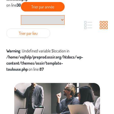
on line
30
Trier par année
Trier par lieu
Warning
: Undefined variable $location in
/home/vajfolp/preprod.ossir.org/htdocs/wp-
content/themes/ossir/template-
toulouse.php
on line
87