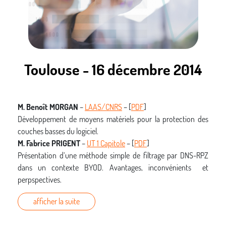
cage. Les présentateurs nous feront un retour sur leurs
investigations, en mettant en avant les aspects techniques
particulièrement intéressants et formateurs.
Toulouse - 16 décembre 2014
M. Benoît MORGAN
–
LAAS/CNRS
– [
PDF
]
Développement de moyens matériels pour la protection des
couches basses du logiciel.
M. Fabrice PRIGENT
–
UT 1 Capitole
– [
PDF
]
Présentation d’une méthode simple de filtrage par DNS-RPZ
dans un contexte BYOD. Avantages, inconvénients et
perpspectives.
afficher la suite