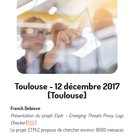
principale contrainte est que les interlocuteurs ne se
connaissent pas et, surtout, que la connexion doit s’établir
dans un environnement particulier, le tarmac d’un aéroport
quelconque.
Le TAGA cherche simplement à échanger des identifiants pour
établir une connexion sécurisée sans fil de type Wifi par le
moyen d’un canal secondaire. A cause des contraintes de
l’environnement, un simple QR-Code ou contact NFC ne
peuvent suffire. La présentation est centrée autour du second
canal proposé pour cet échange.
Toulouse - 12 décembre 2017
[Toulouse]
Franck Debieve
Présentation du projet Etplc – Emerging Threats Proxy Logs
Checker
[
PDF
]
Le projet ETPLC propose de chercher environ 9000 menaces