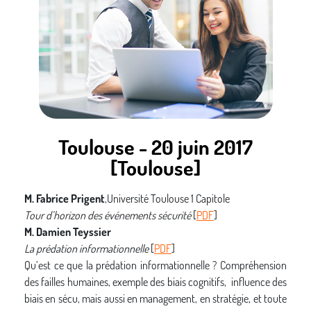
mots de passe open source orienté pour l’entreprise.
M. Pierre-Yves Bonnetain-Nesterenko
– B&A Consultants
Quelques mots sur le RGPD
[
PDF
]
Le Règlement Général pour la Protection des Données entrera
en vigueur fin mai 2018 dans toute l’Europe. Il amène des
changements significatifs aux législations existantes (dont la
législation française), avec des contraintes que les entreprises
et administrations devront prendre en considération.
Toulouse - 20 juin 2017
[Toulouse]
M. Fabrice Prigent
,Université Toulouse 1 Capitole
Tour d’horizon des événements sécurité
[
PDF
]
M. Damien Teyssier
La prédation informationnelle
[
PDF
]
Qu’est ce que la prédation informationnelle ? Compréhension
des failles humaines, exemple des biais cognitifs, influence des
biais en sécu, mais aussi en management, en stratégie, et toute