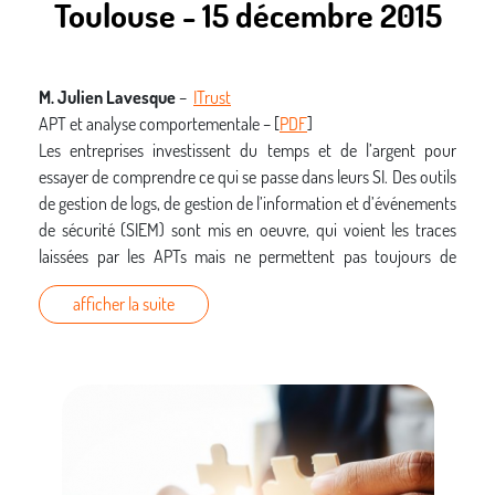
Toulouse - 15 décembre 2015
M. Julien Lavesque
–
ITrust
APT et analyse comportementale – [
PDF
]
Les entreprises investissent du temps et de l’argent pour
essayer de comprendre ce qui se passe dans leurs SI. Des outils
de gestion de logs, de gestion de l’information et d’événements
de sécurité (SIEM) sont mis en oeuvre, qui voient les traces
laissées par les APTs mais ne permettent pas toujours de
remonter rapidement aux attaques. L’analyse
afficher la suite
comportementale pourrait être une solution.
Pierre-Yves Bonnetain
–
B&A Consultants
Premiers retours sur Let’s Encrypt – [
PDF
]
L’objectif du projet Let’s Encrypt est de permettre la
généralisation de l’utilisation de HTTPS. Cela signifie que tout
un chacun, y compris des petites sociétés ou des particuliers,
doit pouvoir disposer d’un certificat X509. Let’s Encrypt vise à