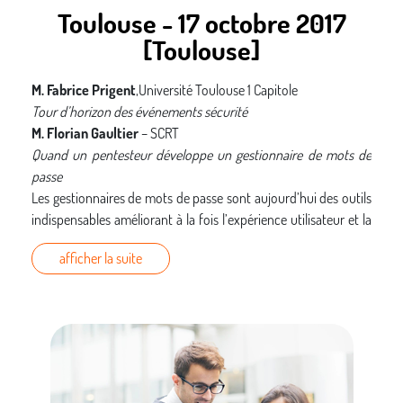
Toulouse - 17 octobre 2017
[Toulouse]
M. Fabrice Prigent
,Université Toulouse 1 Capitole
Tour d’horizon des événements sécurité
M. Florian Gaultier
– SCRT
Quand un pentesteur développe un gestionnaire de mots de
passe
Les gestionnaires de mots de passe sont aujourd’hui des outils
indispensables améliorant à la fois l’expérience utilisateur et la
robustesse des mots de passe.
afficher la suite
De très bons outils existent pour les particuliers mais d’autres
contraintes s’ajoutent dans le monde de l’entreprise. En tant
que pentesteur, les gestionnaires de mots de passe rencontrés
durant des audits n’ont pas révélé de solutions optimales.
Entre binding LDAP et KeePass partagé en SMB, chacun y va de
son bricolage.
C’est de ce constat qu’est né secret-in.me, un gestionnaire de