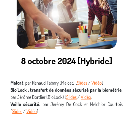
8 octobre 2024 [Hybride]
Malcat
, par Renaud Tabary (Malcat) [
Slides
/
Vidéo
]
Bio’Lock : transfert de données sécurisé par la biométrie
,
par Jérôme Bordier (BioLock) [
Slides
/
Vidéo
]
Veille sécurité
, par Jérémy De Cock et Melchior Courtois
[
Slides
/
Vidéo
]