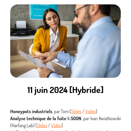
11 juin 2024 [Hybride]
Honeypots industriels
, par
Tom [
Slides
/
Vidéo
]
Analyse technique de la fuite I-SOON
, par Ivan Kwiatkowski
(Harfang Lab)
[
Slides
/
Vidéo
]