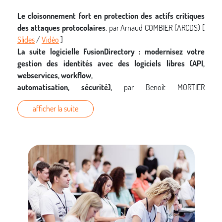
Le cloisonnement fort en protection des actifs critiques
des attaques protocolaires
, par Arnaud COMBIER (ARCDS) [
Slides
/
Vidéo
]
La suite logicielle FusionDirectory : modernisez votre
gestion des identités avec des logiciels libres (API,
webservices, workflow,
automatisation, sécurité),
par
Benoit MORTIER
(FusionDirectory) [
Slides
/
Vidéo
]
afficher la suite
Veille sécurité
, par Jérémy De Cock et Melchior Courtois [
Slides
/
Vidéo
]