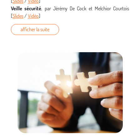
[
Slides
/
Vidéo
]
Veille sécurité
, par Jérémy De Cock et Melchior Courtois
[
Slides
/
Vidéo
]
afficher la suite