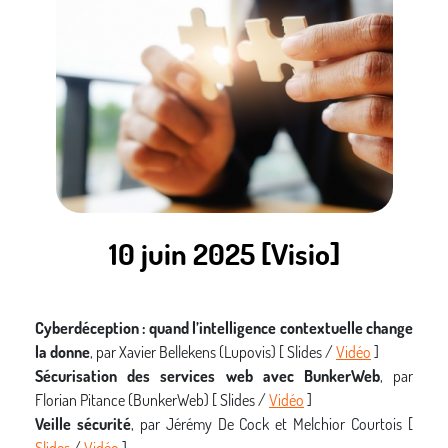
10 juin 2025 [Visio]
Cyberdéception : quand l’intelligence contextuelle change
la donne
, par Xavier Bellekens (Lupovis) [ Slides /
Vidéo
]
Sécurisation des services web avec BunkerWeb
, par
Florian Pitance (BunkerWeb) [ Slides /
Vidéo
]
Veille sécurité
, par Jérémy De Cock et Melchior Courtois [
Slides
/
Vidéo
]